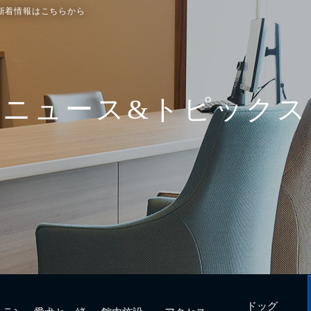
新着情報はこちらから
ドッグ
トラン
愛犬と一緒
館内施設
アクセス
フィットネス
urant
with Dogs
Facilities
Access
Dog fitness
ニュース&トピックス
ドッグ