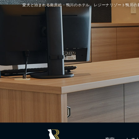
愛犬と泊まれる南房総・鴨川のホテル、レジーナリゾート鴨川の
客室
レス
Rooms
Resta