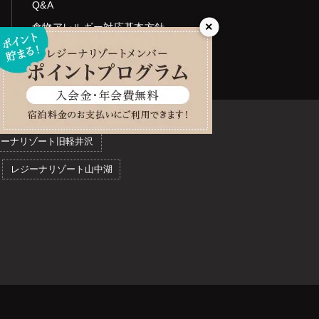
Q&A
×
食物アレルギー対応基本方針
(2018年6月1日より導入)
ジーナリゾート旧軽井沢
レジーナリゾート山中湖