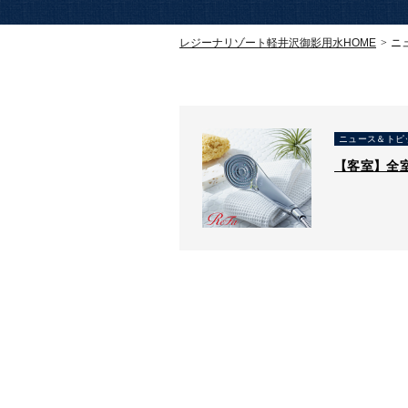
レジーナリゾート軽井沢御影用水
HOME
ニ
ニュース＆トピ
【客室】全室