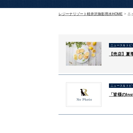
レジーナリゾート軽井沢御影用水
HOME
ニ
ニュース＆トピ
【売店】夏
ニュース＆トピ
「皆様のIn