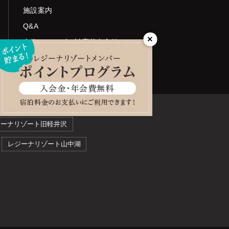
施設案内
Q&A
×
食物アレルギー対応基本方針
(2018年6月1日より導入)
ジーナリゾート旧軽井沢
レジーナリゾート山中湖