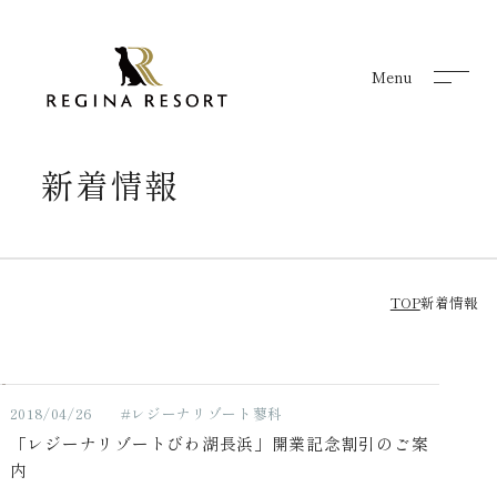
Menu
Menu
新着情報
TOP
新着情報
2018/04/26
#レジーナリゾート蓼科
「レジーナリゾートびわ湖長浜」開業記念割引のご案
内