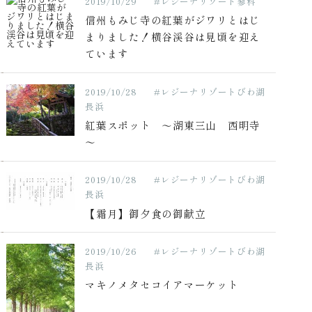
2019/10/29
#レジーナリゾート蓼科
信州もみじ寺の紅葉がジワリとはじ
まりました！横谷渓谷は見頃を迎え
ています
2019/10/28
#レジーナリゾートびわ湖
長浜
紅葉スポット ～湖東三山 西明寺
～
2019/10/28
#レジーナリゾートびわ湖
長浜
【霜月】御夕食の御献立
2019/10/26
#レジーナリゾートびわ湖
長浜
マキノメタセコイアマーケット