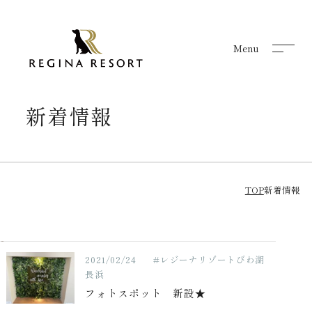
Menu
Menu
新着情報
TOP
新着情報
2021/02/24
#レジーナリゾートびわ湖
長浜
フォトスポット 新設★