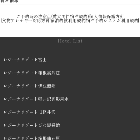
新着情報
ご予約時の注意点(愛犬同伴宿泊規約)
個人情報保護方針
食物アレルギー対応方針
宿泊約款
利用規約
宿泊予約システム利用規約
Hotel List
レジーナリゾート富士
レジーナリゾート箱根雲外荘
レジーナリゾート伊豆無鄰
レジーナリゾート軽井沢御影用水
レジーナリゾート旧軽井沢
レジーナリゾートびわ湖長浜
レジーナリゾート箱根仙石原