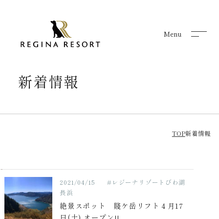
Menu
Menu
新着情報
TOP
新着情報
2021/04/15
#レジーナリゾートびわ湖
長浜
絶景スポット 賤ケ岳リフト４月17
日(土) オープン!!