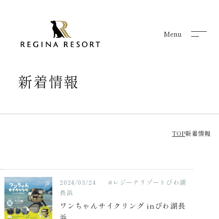
Menu
Menu
新着情報
TOP
新着情報
2024/03/24
#レジーナリゾートびわ湖
長浜
ワンちゃんサイクリング inびわ湖長
浜