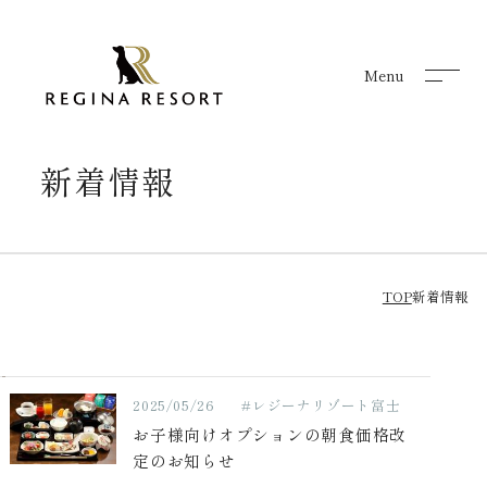
Menu
Menu
新着情報
TOP
新着情報
2025/05/26
#レジーナリゾート富士
お子様向けオプションの朝食価格改
定のお知らせ