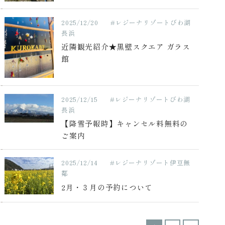
2025/12/20
#レジーナリゾートびわ湖
長浜
近隣観光紹介★黒壁スクエア ガラス
館
2025/12/15
#レジーナリゾートびわ湖
長浜
【降雪予報時】キャンセル料無料の
ご案内
2025/12/14
#レジーナリゾート伊豆無
鄰
2月・３月の予約について