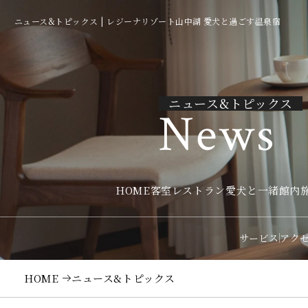
ニュース&トピックス | レジーナリゾート山中湖 愛犬と過ごす温泉宿
ニュース&トピックス
News
HOME
客室
レストラン
愛犬と一緒
館内
サービス
アク
HOME
ニュース&トピックス