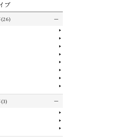
イブ
(26)
(3)