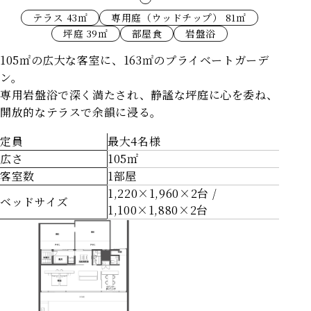
テラス 43㎡
専用庭（ウッドチップ） 81㎡
坪庭 39㎡
部屋食
岩盤浴
105㎡の広大な客室に、163㎡のプライベートガーデ
ン。
専用岩盤浴で深く満たされ、静謐な坪庭に心を委ね、
開放的なテラスで余韻に浸る。
定員
最大4名様
広さ
105㎡
客室数
1部屋
1,220×1,960×2台 /
ベッドサイズ
1,100×1,880×2台