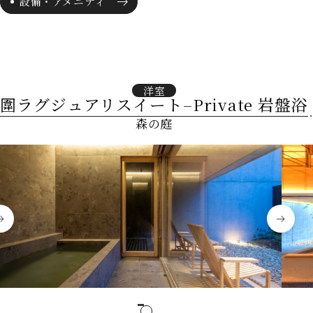
設備・アメニティ
ポイントプログラム
ご宿泊予約はこちら
個人情報保護方針
宿泊約款
利用規約
愛犬同伴宿泊規約
宿泊予約システム宿泊規約
洋室
食物アレルギー対応基本方針
圍ラグジュアリスイート–Private 岩盤浴
グループ施設一覧
森の庭