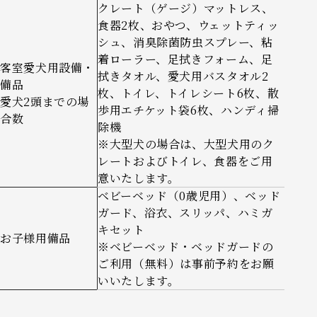
クレート（ゲージ）マットレス、
食器2枚、おやつ、ウェットティッ
シュ、消臭除菌防虫スプレー、粘
着ローラー、足拭きフォーム、足
客室愛犬用設備・
拭きタオル、愛犬用バスタオル2
備品
枚、トイレ、トイレシート6枚、散
愛犬2頭までの場
歩用エチケット袋6枚、ハンディ掃
合数
除機
※大型犬の場合は、大型犬用のク
レートおよびトイレ、食器をご用
意いたします。
ベビーベッド（0歳児用）、ベッド
ガード、浴衣、スリッパ、ハミガ
キセット
お子様用備品
※ベビーベッド・ベッドガードの
ご利用（無料）は事前予約をお願
いいたします。