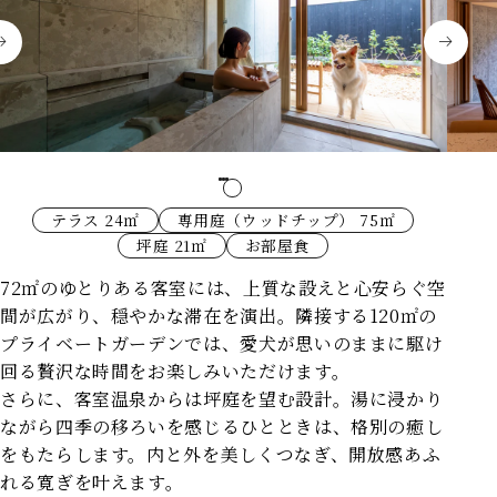
テラス 24㎡
専用庭（ウッドチップ） 75㎡
坪庭 21㎡
お部屋食
72㎡のゆとりある客室には、上質な設えと心安らぐ空
間が広がり、穏やかな滞在を演出。
隣接する120㎡の
プライベートガーデンでは、愛犬が思いのままに駆け
回る贅沢な時間をお楽しみいただけます。
さらに、客室温泉からは坪庭を望む設計。湯に浸かり
ながら四季の移ろいを感じるひとときは、格別の癒し
をもたらします。
内と外を美しくつなぎ、開放感あふ
れる寛ぎを叶えます。