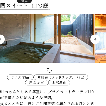
洋室
圍スイート–山の庭
テラス 33㎡
専用庭（ウッドチップ） 77㎡
坪庭 33㎡
お部屋食
84㎡のゆとりある客室に、プライベートガーデン140
㎡を備えた私邸のような空間。
愛犬とともに、静けさと開放感に満たされるひととき