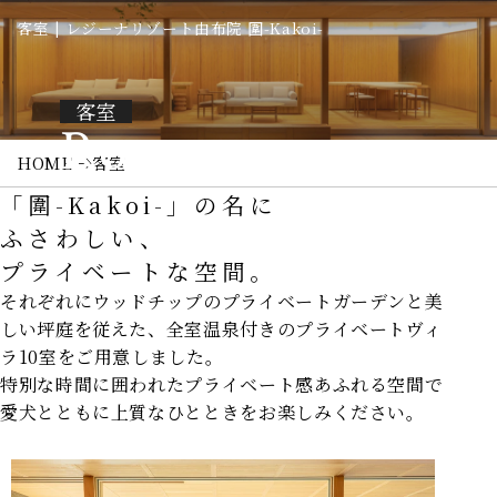
客室 | レジーナリゾート由布院 圍-Kakoi-
客室
Rooms
HOME
客室
「圍-Kakoi-」の名に
ふさわしい、
プライベートな空間。
それぞれにウッドチップのプライベートガーデンと
美
しい坪庭を従えた、全室温泉付きのプライベートヴィ
ラ10室をご用意しました。
特別な時間に囲われたプライベート感あふれる空間で
愛犬とともに上質なひとときをお楽しみください。