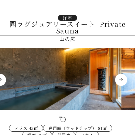
洋室
圍ラグジュアリースイート–Private
Sauna
山の庭
テラス 43㎡
専用庭（ウッドチップ） 81㎡
坪庭 36㎡
部屋食
サウナ