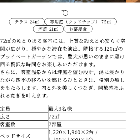
テラス 24㎡
専用庭（ウッドチップ） 75㎡
坪庭 21㎡
お部屋食
72㎡のゆとりある客室には、上質な設えと心安らぐ空
間が広がり、穏やかな滞在を演出。
隣接する120㎡の
プライベートガーデンでは、愛犬が思いのままに駆け
回る贅沢な時間をお楽しみいただけます。
さらに、客室温泉からは坪庭を望む設計。湯に浸かり
ながら四季の移ろいを感じるひとときは、格別の癒し
をもたらします。
内と外を美しくつなぎ、開放感あふ
れる寛ぎを叶えます。
定員
最大3名様
広さ
72㎡
客室数
2部屋
1,220×1,960×2台 /
ベッドサイズ
1,100×1,880×1台