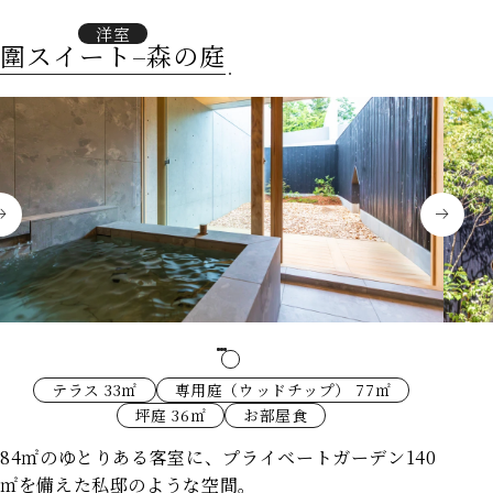
洋室
圍スイート–森の庭
テラス 33㎡
専用庭（ウッドチップ） 77㎡
坪庭 36㎡
お部屋食
84㎡のゆとりある客室に、プライベートガーデン140
㎡を備えた私邸のような空間。