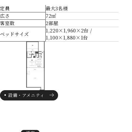
定員
最大3名様
広さ
72㎡
客室数
2部屋
1,220×1,960×2台 /
ベッドサイズ
1,100×1,880×1台
設備・アメニティ