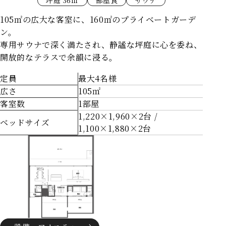
HOME
105㎡の広大な客室に、160㎡のプライベートガーデ
ン。
客室
専用サウナで深く満たされ、静謐な坪庭に心を委ね、
レストラン
開放的なテラスで余韻に浸る。
愛犬と一緒
定員
最大4名様
広さ
105㎡
温泉
客室数
1部屋
1,220×1,960×2台 /
館内施設
ベッドサイズ
1,100×1,880×2台
アクセス
Q&A
ニュース＆トピックス
お問い合わせ
カレンダー予約