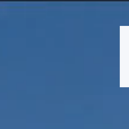
ドッグ
トラン
愛犬と一緒
館内施設
アクセス
フィットネス
urant
with Dogs
Facilities
Access
Dog fitness