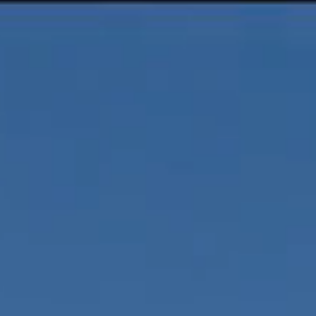
愛犬と泊まれる南房総・鴨川のホテル、レジーナリゾート鴨川
客室
レス
Rooms
Resta