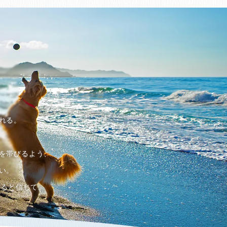
れる。
を帯びるよう、
い。
れると信じて。