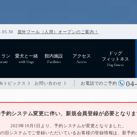
7
7
.07.14
.05.30
屋外プール（人用）オープンのご案内！
ドッグ
トラン
愛犬と一緒
館内施設
アクセス
フィットネス
urant
with Dogs
Facilities
Access
Dog fitness
04
お電話でのご予約
&トピックス
お問い合わせ
泊予約システム変更に伴い、
新規会員登録が必要となりま
2023年10月1日より、予約システムが変更となりました。
分までの旧システムでご登録いただいているお客様の登録情報は、
新予約