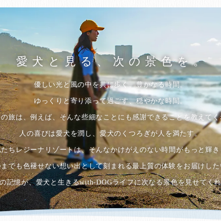
愛犬と見る、
次の景色を。
優しい光と風の中を共に歩く、豊かなる時間。
ゆっくりと寄り添って過ごす、穏やかな時間。
との旅は、例えば、そんな些細なことにも感謝できることを教えてく
人の喜びは愛犬を潤し、愛犬のくつろぎが人を満たす。
私たちレジーナリゾートは、そんなかけがえのない時間がもっと輝き
つまでも色褪せない想い出として刻まれる最上質の体験をお届けした
の記憶が、愛犬と生きるwith-DOGライフに次なる景色を見せてく