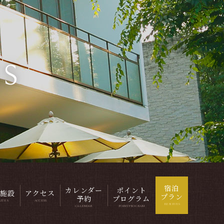
ES
宿泊
カレンダー
ポイント
施設
アクセス
プラン
予約
プログラム
LITES
ACCESS
RESERVES
CALENDAR
POINTPROGRAM