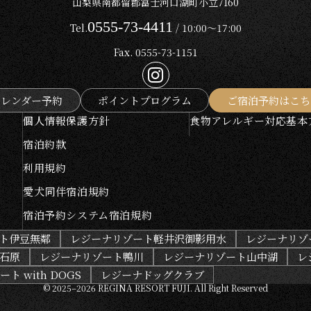
山梨県南都留郡富士河口湖町小立7160
0555-73-4411
Tel.
/ 10:00～17:00
Fax. 0555-73-1151
カレンダー予約
ポイントプログラム
ご宿泊予約はこち
個人情報保護方針
食物アレルギー対応基本
宿泊約款
利用規約
愛犬同伴宿泊規約
宿泊予約システム宿泊規約
ト伊豆無鄰
レジーナリゾート軽井沢御影用水
レジーナリゾ
石原
レジーナリゾート鴨川
レジーナリゾート山中湖
レ
ト with DOGS
レジーナドッグクラブ
© 2025–2026 REGINA RESORT FUJI.
All Right Reserved