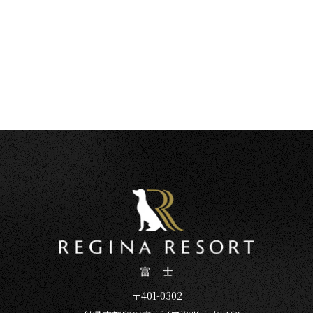
〒401-0302