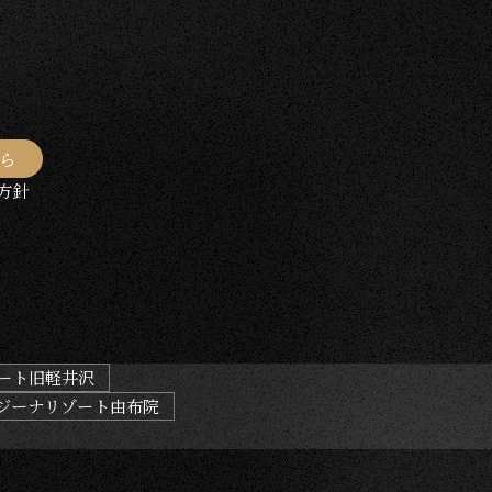
ら
方針
ート旧軽井沢
ジーナリゾート由布院