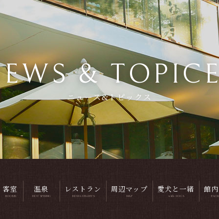
EWS & TOPIC
ニュース&トピックス
客室
温泉
レストラン
周辺マップ
愛犬と一緒
館内
ROOMS
HOT SPRING
RESTAURANTS
MAP
with DOGS
FACI