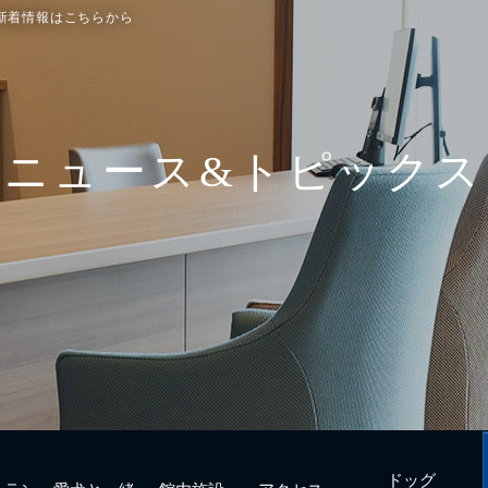
新着情報はこちらから
ドッグ
トラン
愛犬と一緒
館内施設
アクセス
フィットネス
urant
with Dogs
Facilities
Access
Dog fitness
ニュース&トピックス
ドッグ