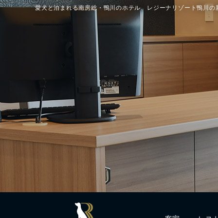
愛犬と泊まれる南房総・鴨川のホテル、レジーナリゾート鴨川の
客室
レス
Rooms
Resta