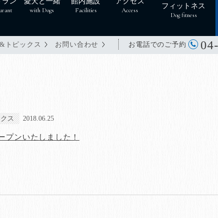
トラン
愛犬と一緒
館内施設
アクセス
フィットネス
urant
with Dogs
Facilities
Access
Dog fitness
04
お電話でのご予約
&トピックス
お問い合わせ
ックス
2018.06.25
ープンいたしました！