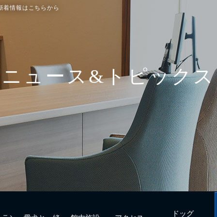
新着情報はこちらから
ドッグ
トラン
愛犬と一緒
館内施設
アクセス
フィットネス
urant
with Dogs
Facilities
Access
Dog fitness
ニュース&トピックス
ドッグ