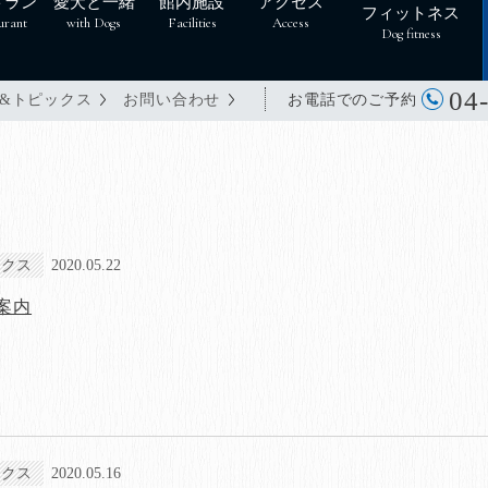
トラン
愛犬と一緒
館内施設
アクセス
フィットネス
urant
with Dogs
Facilities
Access
Dog fitness
04
お電話でのご予約
&トピックス
お問い合わせ
ックス
2020.05.22
案内
ックス
2020.05.16