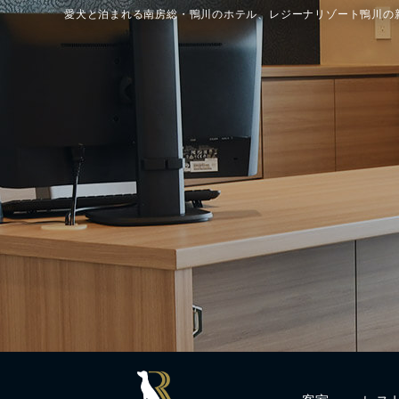
愛犬と泊まれる南房総・鴨川のホテル、レジーナリゾート鴨川の
客室
レス
Rooms
Resta