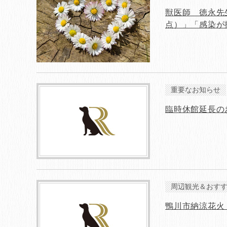
獣医師 徳永先
点）」「感染が拡
重要なお知らせ
周辺観光＆おす
鴨川市納涼花火