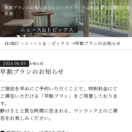
早割プランのお知らせ | レジーナリゾート山中湖 愛犬と過ごす温
泉宿
ニュース&トピックス
News
HOME
ニュース＆トピックス
早割プランのお知らせ
2026.06.05
お知らせ
早割プランのお知らせ
ご宿泊を早めにご予約いただくことで、特別料金にて
ご滞在いただける「早割プラン」をご用意しておりま
す。
静けさと上質な時間に包まれる、ワンランク上のご滞
在をお楽しみください。