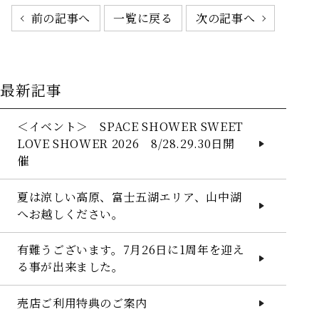
前の記事へ
一覧に戻る
次の記事へ
HOME
最新記事
客室
＜イベント＞ SPACE SHOWER SWEET
レストラン
LOVE SHOWER 2026 8/28.29.30日開
催
愛犬と一緒
館内施設
夏は涼しい高原、富士五湖エリア、山中湖
へお越しください。
観光案内
有難うございます。7月26日に1周年を迎え
観光マップ
る事が出来ました。
サービス
売店ご利用特典のご案内
アクセス