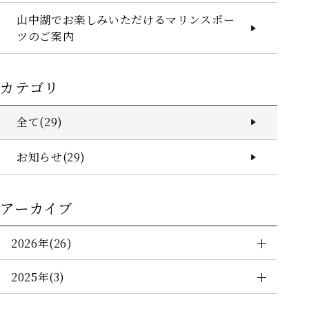
山中湖でお楽しみいただけるマリンスポー
Q&A
ツのご案内
ニュース＆トピックス
お問い合わせ
カテゴリ
カレンダー予約
全て(29)
ポイントプログラム
お知らせ(29)
ご宿泊予約はこちら
個人情報保護方針
宿泊約款
利用規約
愛犬同伴宿泊規約
宿泊予約システム宿泊規約
アーカイブ
食物アレルギー対応基本方針
グループ施設一覧
2026年(26)
2025年(3)