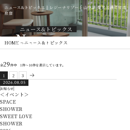
ニュース&トピックス | レジーナリゾート山中湖 愛犬と過ごす温
泉宿
ニュース&トピックス
News
HOME
ニュース&トピックス
29
全
件中 1件～10件を表示しています。
1
2
3
2026.08.05
お知らせ
＜イベント＞
SPACE
SHOWER
SWEET LOVE
SHOWER