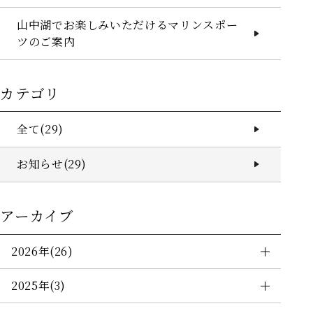
山中湖でお楽しみいただけるマリンスポー
Q&A
ツのご案内
ニュース＆トピックス
お問い合わせ
カテゴリ
カレンダー予約
全て(29)
ポイントプログラム
お知らせ(29)
ご宿泊予約はこちら
個人情報保護方針
宿泊約款
利用規約
愛犬同伴宿泊規約
宿泊予約システム宿泊規約
アーカイブ
食物アレルギー対応基本方針
グループ施設一覧
2026年(26)
2025年(3)