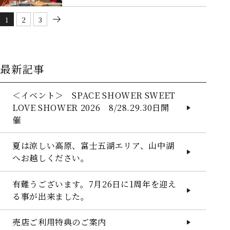
1
2
3
HOME
最新記事
客室
＜イベント＞ SPACE SHOWER SWEET
レストラン
LOVE SHOWER 2026 8/28.29.30日開
催
愛犬と一緒
館内施設
夏は涼しい高原、富士五湖エリア、山中湖
へお越しください。
観光案内
有難うございます。7月26日に1周年を迎え
観光マップ
る事が出来ました。
サービス
売店ご利用特典のご案内
アクセス