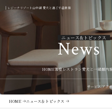
| レジーナリゾート山中湖 愛犬と過ごす温泉宿
ニュース&トピックス
News
HOME
客室
レストラン
愛犬と一緒
館内
サービス
アク
HOME
ニュース＆トピックス