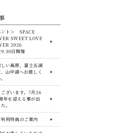
事
ント＞ SPACE
WER SWEET LOVE
WER 2026
.29.30日開催
涼しい高原、富士五湖
ア、山中湖へお越しく
い。
ございます。7月26
1周年を迎える事が出
した。
ご利用特典のご案内