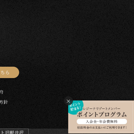
こちら
約
方針
ート旧軽井沢