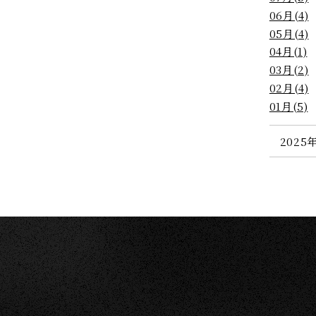
06月(4)
愛犬と一緒
05月(4)
館内施設
04月(1)
03月(2)
観光案内
02月(4)
観光マップ
01月(5)
サービス
2025年
アクセス
Q&A
ニュース＆トピックス
お問い合わせ
泊予約はこちら
ム宿泊規約
食物アレルギー対応基本方針
グループ施設一覧