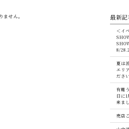
りません。
最新記
＜イベ
SHO
SHO
8/28
夏は
エリ
ださ
有難う
日に
来ま
売店