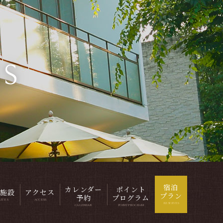
ES
宿泊
カレンダー
ポイント
施設
アクセス
プラン
予約
プログラム
LITES
ACCESS
RESERVES
CALENDAR
POINTPROGRAM