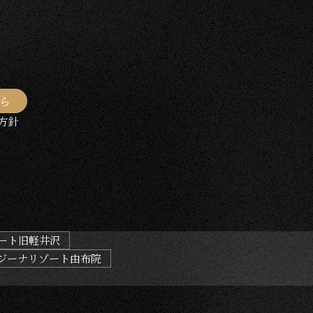
ら
方針
ート旧軽井沢
ジーナリゾート由布院