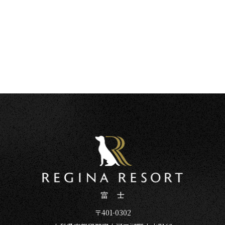
〒401-0302