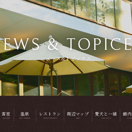
EWS & TOPIC
ニュース&トピックス
客室
温泉
レストラン
周辺マップ
愛犬と一緒
館内
ROOMS
HOT SPRING
RESTAURANTS
MAP
with DOGS
FACI