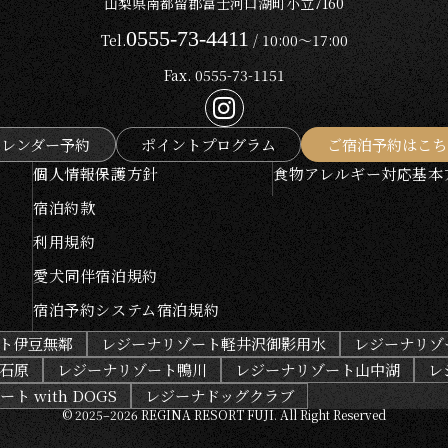
山梨県南都留郡富士河口湖町小立7160
0555-73-4411
Tel.
/ 10:00～17:00
Fax. 0555-73-1151
カレンダー予約
ポイントプログラム
ご宿泊予約はこち
個人情報保護方針
食物アレルギー対応基本
宿泊約款
利用規約
愛犬同伴宿泊規約
宿泊予約システム宿泊規約
ト伊豆無鄰
レジーナリゾート軽井沢御影用水
レジーナリゾ
石原
レジーナリゾート鴨川
レジーナリゾート山中湖
レ
ト with DOGS
レジーナドッグクラブ
© 2025–2026 REGINA RESORT FUJI.
All Right Reserved