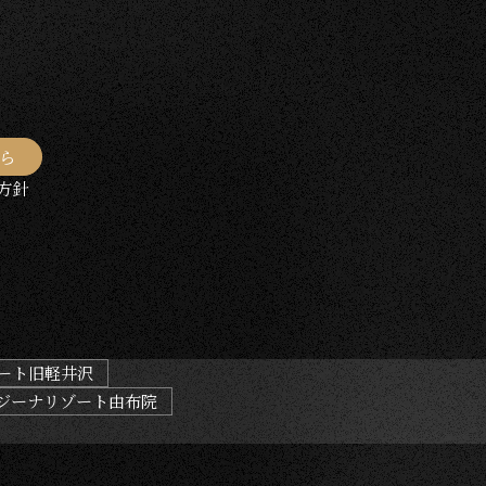
ら
方針
ート旧軽井沢
ジーナリゾート由布院