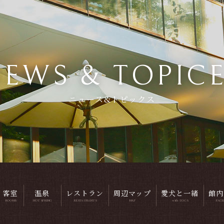
EWS & TOPIC
ニュース&トピックス
客室
温泉
レストラン
周辺マップ
愛犬と一緒
館内
ROOMS
HOT SPRING
RESTAURANTS
MAP
with DOGS
FACI