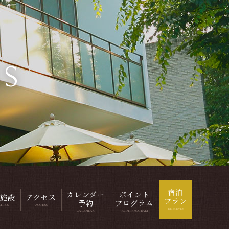
ES
宿泊
カレンダー
ポイント
施設
アクセス
プラン
予約
プログラム
LITES
ACCESS
RESERVES
CALENDAR
POINTPROGRAM