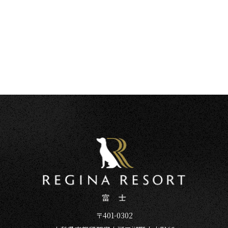
〒401-0302