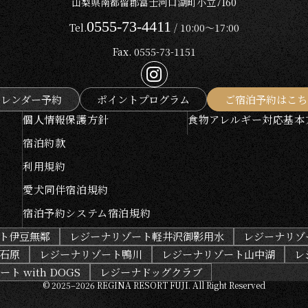
山梨県南都留郡富士河口湖町小立7160
0555-73-4411
Tel.
/ 10:00～17:00
Fax. 0555-73-1151
カレンダー予約
ポイントプログラム
ご宿泊予約はこち
個人情報保護方針
食物アレルギー対応基本
宿泊約款
利用規約
愛犬同伴宿泊規約
宿泊予約システム宿泊規約
ト伊豆無鄰
レジーナリゾート軽井沢御影用水
レジーナリゾ
石原
レジーナリゾート鴨川
レジーナリゾート山中湖
レ
ト with DOGS
レジーナドッグクラブ
© 2025–2026 REGINA RESORT FUJI.
All Right Reserved