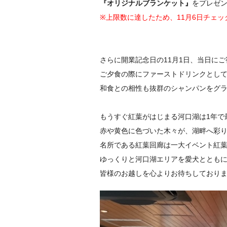
『オリジナルブランケット』
をプレゼ
※上限数に達したため、11月6日チェ
さらに開業記念日の11月1日、当日に
ご夕食の際にファーストドリンクとし
和食との相性も抜群のシャンパンをグ
もうすぐ紅葉がはじまる河口湖は1年で
赤や黄色に色づいた木々が、湖畔へ彩
名所である紅葉回廊は一大イベント紅
ゆっくりと河口湖エリアを愛犬ととも
皆様のお越しを心よりお待ちしており