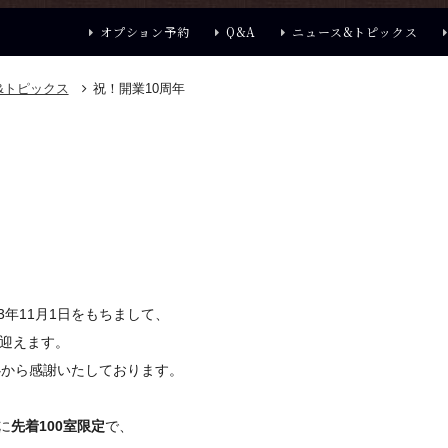
オプション予約
Q&A
ニュース&トピックス
&トピックス
祝！開業10周年
3年11月1日をもちまして、
を迎えます。
心から感謝いたしております。
に
先着100室限定
で、