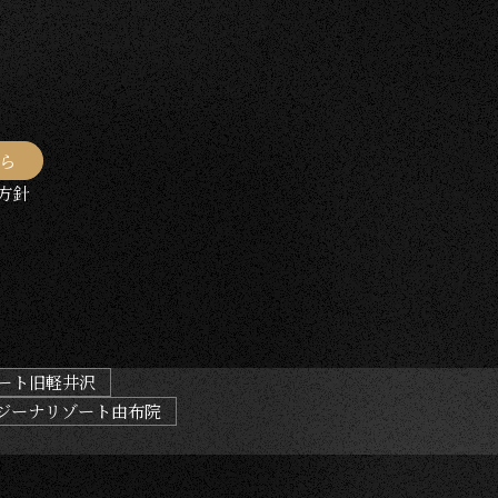
ら
方針
ート旧軽井沢
ジーナリゾート由布院