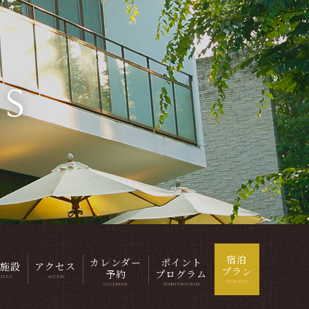
ES
宿泊
カレンダー
ポイント
施設
アクセス
プラン
予約
プログラム
LITES
ACCESS
RESERVES
CALENDAR
POINTPROGRAM