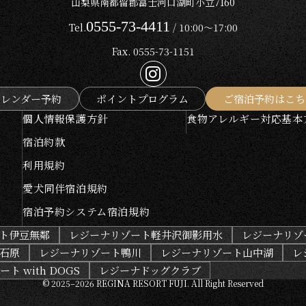
山梨県南都留郡富士河口湖町小立7160
0555-73-4411
Tel.
/ 10:00～17:00
Fax. 0555-73-1151
カレンダー予約
ポイントプログラム
ご宿泊予約はこち
個人情報保護方針
食物アレルギー対応基本
宿泊約款
利用規約
愛犬同伴宿泊規約
宿泊予約システム宿泊規約
ト伊豆無鄰
レジーナリゾート軽井沢御影用水
レジーナリゾ
石原
レジーナリゾート鴨川
レジーナリゾート山中湖
レ
ト with DOGS
レジーナドッグクラブ
© 2025–2026 REGINA RESORT FUJI.
All Right Reserved