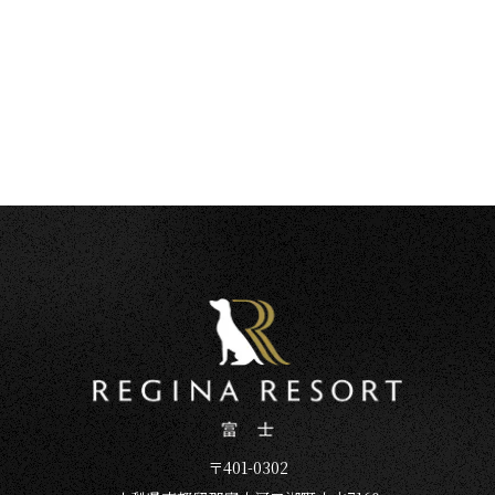
〒401-0302