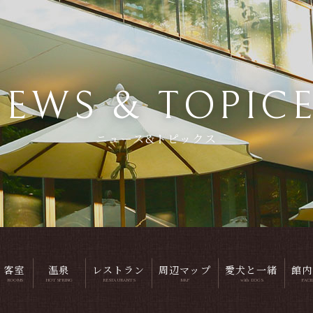
EWS & TOPIC
ニュース&トピックス
客室
温泉
レストラン
周辺マップ
愛犬と一緒
館内
ROOMS
HOT SPRING
RESTAURANTS
MAP
with DOGS
FACI