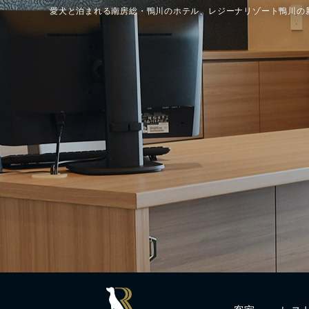
愛犬と泊まれる南房総・鴨川のホテル、レジーナリゾート鴨川の
客室
レス
Rooms
Resta