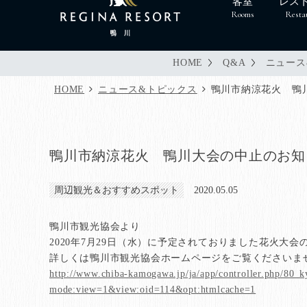
客室
レス
Rooms
Resta
HOME
Q&A
ニュース
HOME
ニュース&トピックス
鴨川市納涼花火 鴨
鴨川市納涼花火 鴨川大会の中止のお知
周辺観光＆おすすめスポット
2020.05.05
鴨川市観光協会より
2020年7月29日（水）に予定されておりました花火大
詳しくは鴨川市観光協会ホームページをご覧くださいま
http://www.chiba-kamogawa.jp/ja/app/controller.php/80
mode:view=1&view:oid=114&opt:htmlcache=1