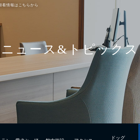
新着情報はこちらから
ドッグ
トラン
愛犬と一緒
館内施設
アクセス
フィットネス
urant
with Dogs
Facilities
Access
Dog fitness
ニュース&トピックス
ドッグ