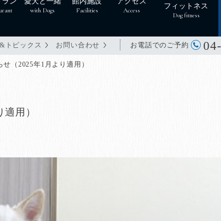
トラン
愛犬と一緒
館内施設
アクセス
フィットネス
urant
with Dogs
Facilities
Access
Dog fitness
04
お電話でのご予約
&トピックス
お問い合わせ
せ（2025年1月より適用）
り適用）