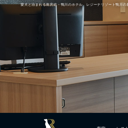
愛犬と泊まれる南房総・鴨川のホテル、レジーナリゾート鴨川の
客室
レス
Rooms
Resta