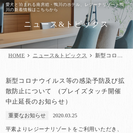
愛犬と泊まれる南房総・鴨川のホテル、レジーナリゾート鴨
川の新着情報はこちらから
ニュース&トピックス
HOME
ニュース&トピックス
新型コロナ
ウイルス等の
感染予防及び
新型コロナウイルス等の感染予防及び拡
拡散防止につ
いて (プレ
散防止について (プレイズタッチ開催
イズタッチ開
中止延長のお知らせ）
催中止延長の
重要なお知らせ
2020.03.25
お知らせ）
平素よりレジーナリゾートをご利用いただき、