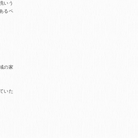
洗いう
あるペ
域の家
ていた