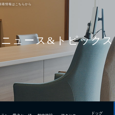
新着情報はこちらから
ドッグ
トラン
愛犬と一緒
館内施設
アクセス
フィットネス
urant
with Dogs
Facilities
Access
Dog fitness
ニュース&トピックス
ドッグ