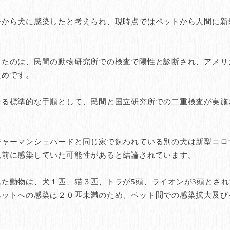
ーから犬に感染したと考えられ、現時点ではペットから人間に新
。
したのは、民間の動物研究所での検査で陽性と診断され、アメリ
ためです。
せる標準的な手順として、民間と国立研究所での二重検査が実施
ジャーマンシェパードと同じ家で飼われている別の犬は新型コロ
以前に感染していた可能性があると結論されています。
た動物は、犬１匹、猫３匹、トラが5頭、ライオンが3頭とされ
ペットへの感染は２０匹未満のため、ペット間での感染拡大及び