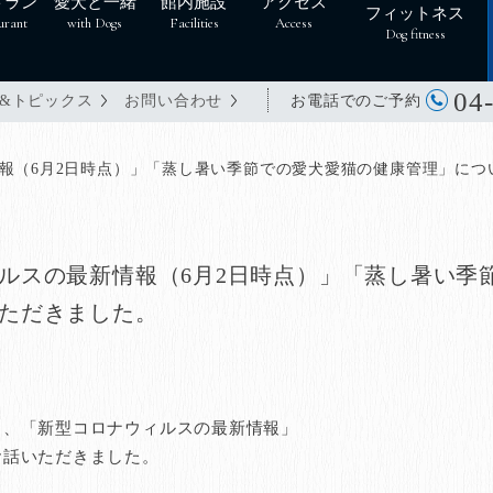
トラン
愛犬と一緒
館内施設
アクセス
フィットネス
urant
with Dogs
Facilities
Access
Dog fitness
04
お電話でのご予約
&トピックス
お問い合わせ
報（6月2日時点）」「蒸し暑い季節での愛犬愛猫の健康管理」につ
ルスの最新情報（6月2日時点）」「蒸し暑い季
ただきました。
き、「新型コロナウィルスの最新情報」
お話いただきました。