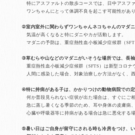
特にアスファルトの散歩コースでは、日中アスファ
ワンちゃんにとって体調不良を起こす可能性があ
②室内室外に関わらずワンちゃんネコちゃんのマダ
気温が高くなると特にダニやカが活動します。
マダニの予防は、重症熱性血小板減少症候群（SFT
③草むらや山などのマダニがいそうな場所では、長
重症熱性血小板減少症候群（SFTS）は新型コロナ
人間に感染した場合、対象治療しか方法がなく、西
④特に持病がある子は、かかりつけの動物病院での
何か普段見られない症状が出た場合は、すぐにご相
急に蒸し暑くなる季節のため、耳や身体の皮膚病、
心臓や呼吸器等に持病がある場合は急に悪化する場
⑤暑い日はご自身が留守にされる時も冷房をつけ、