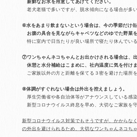
新鮮なお水を用意してあげてください。
老犬老猫で多いですが、脱水傾向になる場合が多い
⑥水をあまり飲まないという場合は、今の季節だけ
お腹の具合を見ながらキャベツなどのゆでた野菜を
特に室内で日当たりが良い場所で寝たり休んでいる
⑦ワンちゃんネコちゃんとお出かけされる場合は、
休憩と水分補給はこまめに、社内温度に気を付け
ご家族以外の方と距離を保てる３密を避けた場所を
⑧体調がすぐれない場合は外出を控えましょう。
厚生労働省や各自治体等がアナウンスしている感染
新型コロナウイルス終息を早め、大切なご家族を守
新型コロナウイルス対策でもそうですが、かからな
の外出を避けられるため、大切なワンちゃんネコち