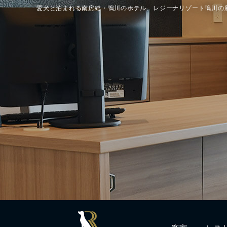
愛犬と泊まれる南房総・鴨川のホテル、レジーナリゾート鴨川の
客室
レス
Rooms
Resta