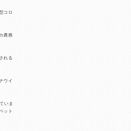
型コロ
カ農務
される
ナウイ
ていま
ペット