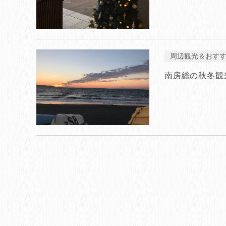
周辺観光＆おす
南房総の秋冬観