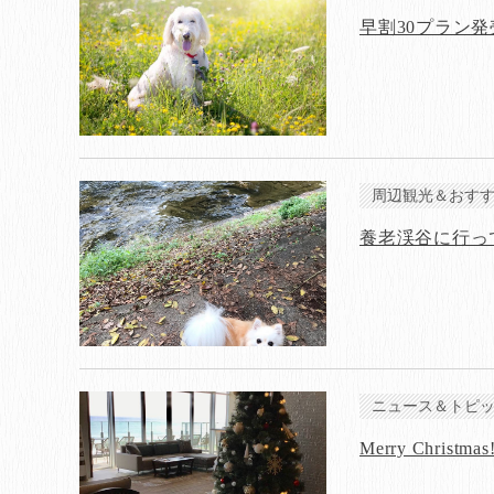
早割30プラン発
周辺観光＆おす
養老渓谷に行っ
ニュース＆トピ
Merry Christmas!