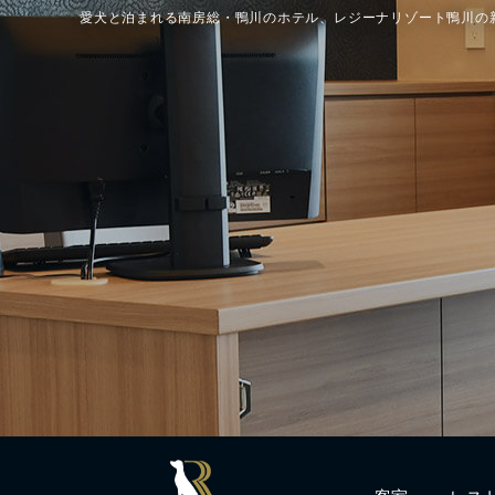
愛犬と泊まれる南房総・鴨川のホテル、レジーナリゾート鴨川の
客室
レス
Rooms
Resta