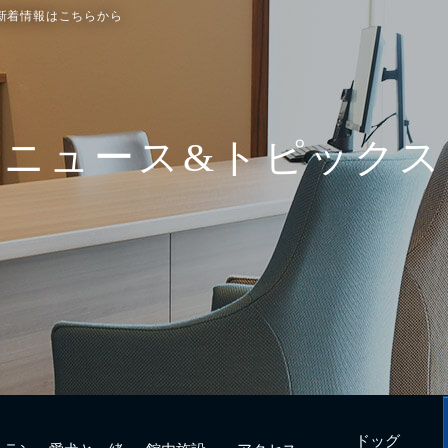
新着情報はこちらから
ドッグ
トラン
愛犬と一緒
館内施設
アクセス
フィットネス
urant
with Dogs
Facilities
Access
Dog fitness
ニュース&トピックス
ドッグ