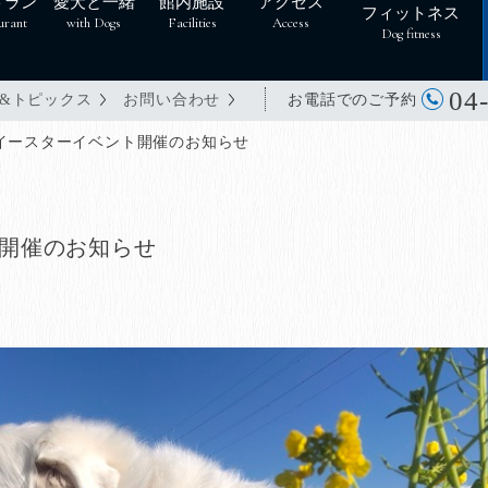
トラン
愛犬と一緒
館内施設
アクセス
フィットネス
urant
with Dogs
Facilities
Access
Dog fitness
04
お電話でのご予約
&トピックス
お問い合わせ
イースターイベント開催のお知らせ
開催のお知らせ