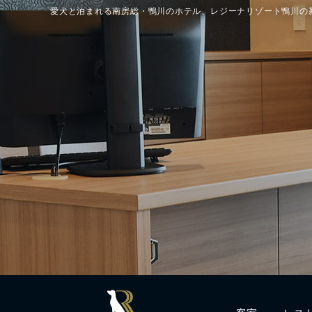
愛犬と泊まれる南房総・鴨川のホテル、レジーナリゾート鴨川の
客室
レス
Rooms
Resta