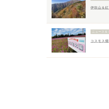
伊吹山＆紅
ニュース＆
コスモス畑