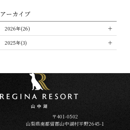
客室
アーカイブ
レストラン
2026年(26)
愛犬と一緒
2025年(3)
館内施設
観光案内
観光マップ
サービス
アクセス
Q&A
ニュース＆トピックス
〒401-0502
山梨県南都留郡山中湖村平野2645-1
お問い合わせ