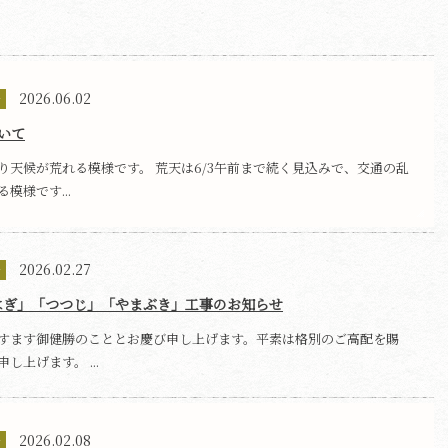
2026.06.02
せ
いて
り天候が荒れる模様です。 荒天は6/3午前まで続く見込みで、交通の乱
模様です...
2026.02.27
せ
はぎ」「つつじ」「やまぶき」工事のお知らせ
すます御健勝のこととお慶び申し上げます。平素は格別のご高配を賜
し上げます。 ...
2026.02.08
せ