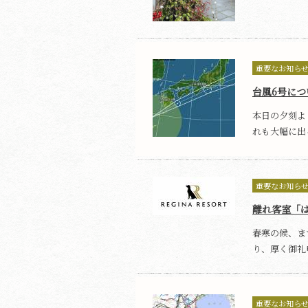
重要なお知ら
台風6号につ
本日の夕刻よ
れも大幅に出る
重要なお知ら
離れ客室「
春寒の候、ま
り、厚く御礼申
重要なお知ら