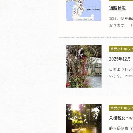
道路状況
本日、伊豆高
おります。 （
重要なお知ら
2025年1
日頃よりレジ
います。 本年度
重要なお知ら
入湯税につ
静岡県伊東市