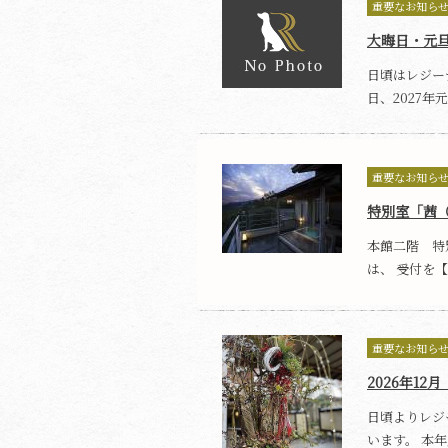
重要なお知ら
大晦日・元
日頃はレジー
日、2027年元
重要なお知ら
​特別室「茜
本館二階 特別
は、 受付を【
重要なお知ら
2026年1
日頃よりレジ
います。 本年度