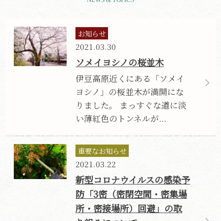
お知らせ
2021.03.30
ソメイヨシノの桜並木
伊豆高原近くにある「ソメイ
ヨシノ」の桜並木が満開にな
りました。 まっすぐな道に淡
い薄紅色のトンネルが...
重要なお知らせ
2021.03.22
新型コロナウイルスの感染予
防「3密（密閉空間・密集場
所・密接場所）回避」の取