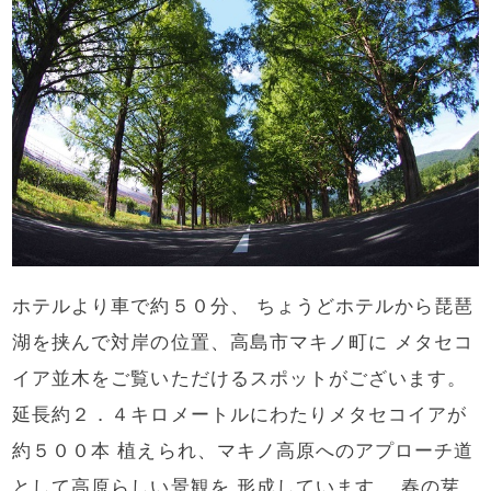
ホテルより車で約５０分、 ちょうどホテルから琵琶
湖を挟んで対岸の位置、高島市マキノ町に メタセコ
イア並木をご覧いただけるスポットがございます。
延長約２．４キロメートルにわたりメタセコイアが
約５００本 植えられ、マキノ高原へのアプローチ道
として高原らしい景観を 形成しています。 春の芽