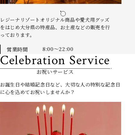
温泉
館内施設
レジーナリゾートオリジナル商品や愛犬用グッズ
をはじめ大分県の特産品、
お土産などの販売を行
アクセス
っております。
Q&A
8:00〜22:00
営業時間
ニュース＆トピックス
Celebration Service
お問い合わせ
お祝いサービス
カレンダー予約
お誕生日や結婚記念日など、
大切な人の特別な記念日
ポイントプログラム
に心を込めてお祝いしませんか？
ご宿泊予約はこちら
個人情報保護方針
宿泊約款
利用規約
愛犬同伴宿泊規約
宿泊予約システム宿泊規約
食物アレルギー対応基本方針
グループ施設一覧