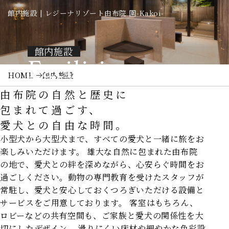
館内施設 | レジーナリゾート由布院 圍-Kakoi-
館内施設
Facilities
HOME
館内施設
由布院の自然と歴史に
包まれて過ごす、
愛犬との自由な時間。
小型犬から大型犬まで、すべての愛犬と一緒に旅をお
楽しみいただけます。 雄大な自然に包まれた由布院
の地で、愛犬との絆を深めながら、心安らぐ時間をお
過ごしください。動物の専門教育を受けたスタッフが
常駐し、愛犬と安心しておくつろぎいただける設備と
サービスをご用意しております。 客室はもちろん、
ロビーなどの共有空間も、ご家族と愛犬の関係性を大
切にしたデザイン。
滑りにくい床材や細やかな色彩設