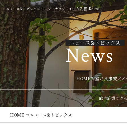
ニュース&トピックス | レジーナリゾート由布院 圍-Kakoi-
ニュース&トピックス
News
HOME
客室
お食事
愛犬と
館内施設
アク
HOME
ニュース&トピックス