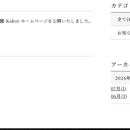
カテゴ
全て(4
 圍-Kakoi-ホームページを公開いたしました。
お知ら
HOME
アーカ
客室
2026年
レストラン
07月(1)
愛犬と一緒
06月(3)
温泉
館内施設
アクセス