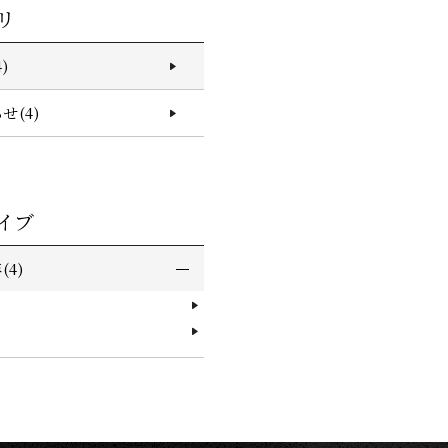
リ
)
せ(4)
イブ
(4)