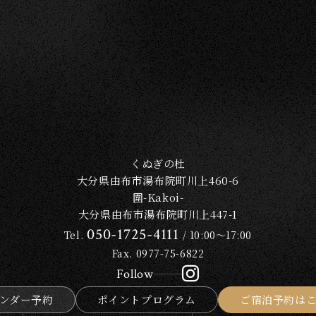
Q&A
ニュース＆トピックス
お問い合わせ
泊予約はこちら
ム宿泊規約
食物アレルギー対応基本方針
グループ施設一覧
くぬぎの杜
大分県由布市湯布院町川上460-6
圍-Kakoi-
大分県由布市湯布院町川上447-1
050-1725-4111
Tel.
/ 10:00～17:00
Fax. 0977-75-6822
Follow
ンダー予約
ポイントプログラム
ご宿泊予約は