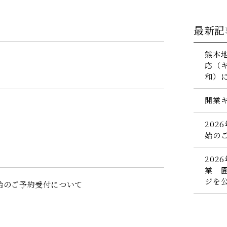
最新記
熊本
応（
和）
開業
202
始の
202
業 圍
ジを
年始のご予約受付について