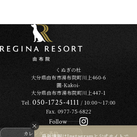
ニュース＆トピックス
お問い合わせ
カレンダー予約
ポイントプログラム
ご宿泊予約はこちら
個人情報保護方針
宿泊約款
利用規約
くぬぎの杜
愛犬同伴宿泊規約
宿泊予約システム宿泊規約
大分県由布市湯布院町川上460-6
食物アレルギー対応基本方針
圍-Kakoi-
グループ施設一覧
大分県由布市湯布院町川上447-1
050-1725-4111
Tel.
/ 10:00～17:00
Fax. 0977-75-6822
Follow
カレンダー予約
最新情報はInstagramと公式サイトで