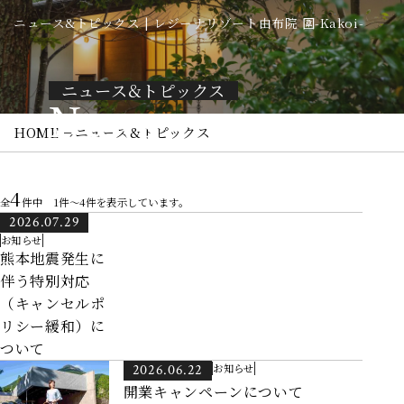
ニュース&トピックス | レジーナリゾート由布院 圍-Kakoi-
ニュース&トピックス
News
HOME
ニュース&トピックス
4
全
件中 1件～4件を表示しています。
2026.07.29
お知らせ
熊本地震発生に
伴う特別対応
（キャンセルポ
リシー緩和）に
ついて
2026.06.22
お知らせ
開業キャンペーンについて